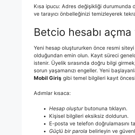
Kısa ipucu: Adres değişikliği durumunda 
ve tarayıcı önbelleğinizi temizleyerek tekr
Betcio hesabı açma v
Yeni hesap oluştururken önce resmi siteyi 
olduğundan emin olun. Kayıt süreci genelde 
istenir. Üyelik sırasında doğru bilgi girme
sorun yaşamanızı engeller. Yeni başlayanla
Mobil Giriş
gibi temel bilgileri kayıt önce
Adımlar kısaca:
Hesap oluştur
butonuna tıklayın.
Kişisel bilgileri eksiksiz doldurun.
E-posta ve telefon doğrulamasını 
Güçlü bir parola
belirleyin ve güvenl