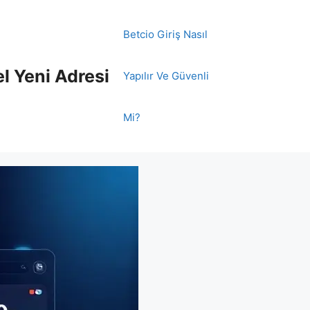
Betcio Giriş Nasıl
el Yeni Adresi
Yapılır Ve Güvenli
Mi?