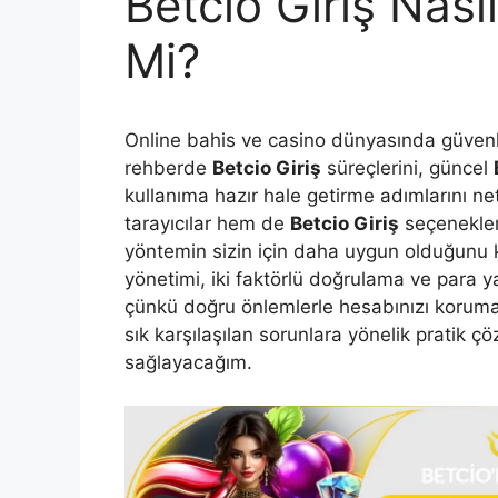
Betcio Giriş Nasıl
Mi?
Online bahis ve casino dünyasında güvenli 
rehberde
Betcio Giriş
süreçlerini, güncel
kullanıma hazır hale getirme adımlarını n
tarayıcılar hem de
Betcio Giriş
seçenekleri
yöntemin sizin için daha uygun olduğunu ko
yönetimi, iki faktörlü doğrulama ve para 
çünkü doğru önlemlerle hesabınızı koruma
sık karşılaşılan sorunlara yönelik pratik çö
sağlayacağım.