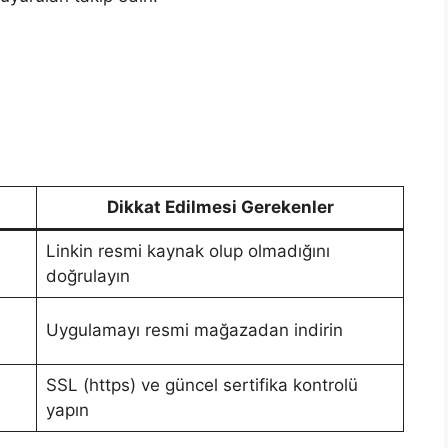
Dikkat Edilmesi Gerekenler
Linkin resmi kaynak olup olmadığını
doğrulayın
Uygulamayı resmi mağazadan indirin
SSL (https) ve güncel sertifika kontrolü
yapın