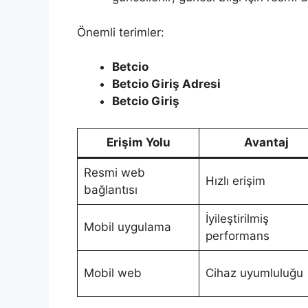
Önemli terimler:
Betcio
Betcio Giriş Adresi
Betcio Giriş
Erişim Yolu
Avantaj
Resmi web
Hızlı erişim
bağlantısı
İyileştirilmiş
Mobil uygulama
performans
Mobil web
Cihaz uyumluluğu