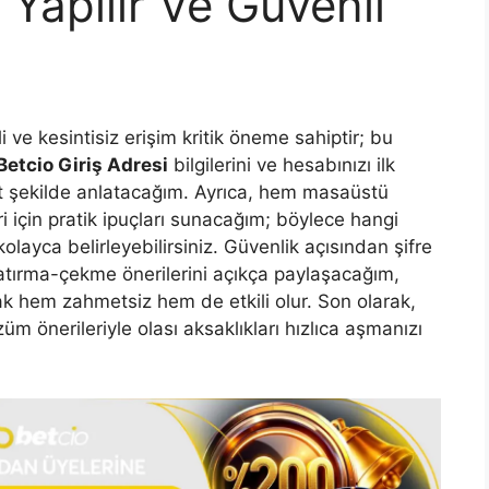
 Yapılır Ve Güvenli
ve kesintisiz erişim kritik öneme sahiptir; bu
Betcio Giriş Adresi
bilgilerini ve hesabınızı ilk
et şekilde anlatacağım. Ayrıca, hem masaüstü
 için pratik ipuçları sunacağım; böylece hangi
layca belirleyebilirsiniz. Güvenlik açısından şifre
yatırma-çekme önerilerini açıkça paylaşacağım,
k hem zahmetsiz hem de etkili olur. Son olarak,
züm önerileriyle olası aksaklıkları hızlıca aşmanızı