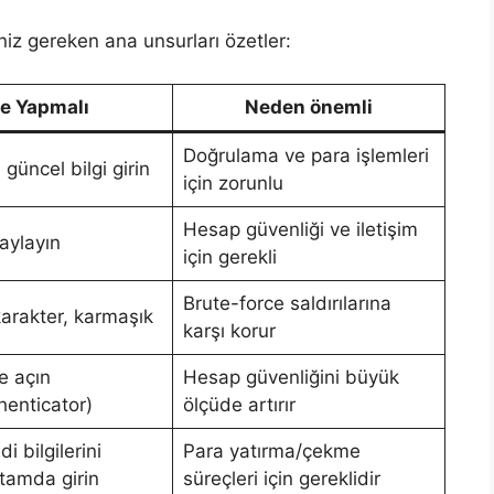
niz gereken ana unsurları özetler:
e Yapmalı
Neden önemli
Doğrulama ve para işlemleri
güncel bilgi girin
için zorunlu
Hesap güvenliği ve iletişim
aylayın
için gerekli
Brute-force saldırılarına
karakter, karmaşık
karşı korur
 açın
Hesap güvenliğini büyük
enticator)
ölçüde artırır
i bilgilerini
Para yatırma/çekme
rtamda girin
süreçleri için gereklidir